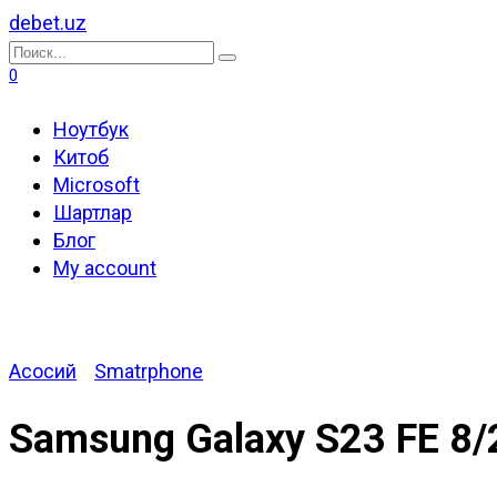
Перейти
debet.uz
к
Search
содержанию
for:
0
Ноутбук
Китоб
Microsoft
Шартлар
Блог
My account
Асосий
Smatrphone
Samsung Galaxy S23 FE 8/