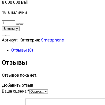
8 000 000
Ball
18 в наличии
Количество
товара
В корзину
Samsung
Galaxy
Артикул:
Категория:
Smatrphone
S23
Отзывы (0)
FE
8/256GB
Отзывы
Graphite
Отзывов пока нет.
Добавить отзыв
Ваша оценка
*