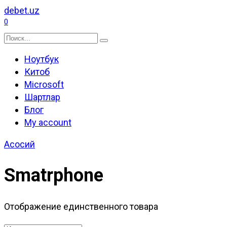
Перейти
debet.uz
к
0
содержанию
Search
for:
Ноутбук
Китоб
Microsoft
Шартлар
Блог
My account
Асосий
Smatrphone
Отображение единственного товара