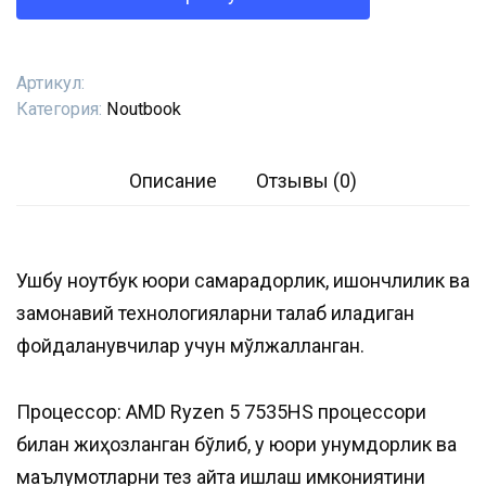
(AMD
Ryzen
5-
Артикул:
7535HS/16GB/512GB/
Категория:
Noutbook
15.6-
144Hz/
4GB-
Описание
Отзывы (0)
RTX2050)
Ушбу ноутбук юқори самарадорлик, ишончлилик ва
замонавий технологияларни талаб қиладиган
фойдаланувчилар учун мўлжалланган.
Процессор: AMD Ryzen 5 7535HS процессори
билан жиҳозланган бўлиб, у юқори унумдорлик ва
маълумотларни тез қайта ишлаш имкониятини