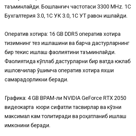
таъминлайди. Бошланғич частотаси 3300 MHz. 1C
Бухгалтерия 3.0, 1С УК 3.0, 1С УТ равон ишлайди.
Оператив хотира: 16 GB DDR5 оператив хотира
тизимнинг тез ишлашини ва барча дастурларнинг
бир текис ишлаш фаолиятини таъминлайди.
Фаолиятида кўплаб дастурларни бир вақтда юклаб
ишловчилар қўшимча оператив хотира яхши
самарадорликни беради.
Графика: 4 GB ВРАМ-ли NVIDIA GeForce RTX 2050
видеокарта юқори сифатли тасвирлар ва кўзни
максимал кам толиқтиради ва роҳатланиб ишлаш
имконини беради.