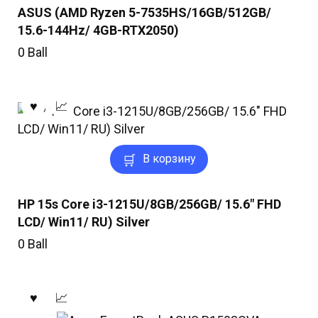
ASUS (AMD Ryzen 5-7535HS/16GB/512GB/
15.6-144Hz/ 4GB-RTX2050)
0
Ball
В корзину
HP 15s Core i3-1215U/8GB/256GB/ 15.6″ FHD
LCD/ Win11/ RU) Silver
0
Ball