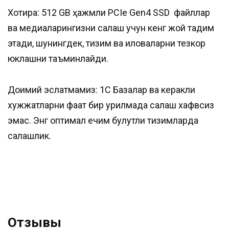
Хотира: 512 GB ҳажмли PCIe Gen4 SSD файллар
ва медиаларингизни сақлаш учун кенг жой тақдим
этади, шунингдек, тизим ва иловаларни тезкор
юклашни таъминлайди.
Доимий эслатмамиз: 1С Базалар ва керакли
хужжатларни фақат бир қурилмада сақлаш хафвсиз
эмас. Энг оптимал ечим булутли тизимларда
сақлашлик.
Отзывы